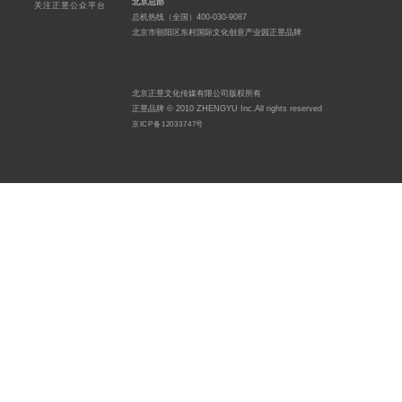
北京总部
关注正昱公众平台
总机热线（全国）400-030-9087
北京市朝阳区东村国际文化创意产业园正昱品牌
北京正昱文化传媒有限公司版权所有
正昱品牌 © 2010 ZHENGYU Inc.All rights reserved
京ICP备12033747号