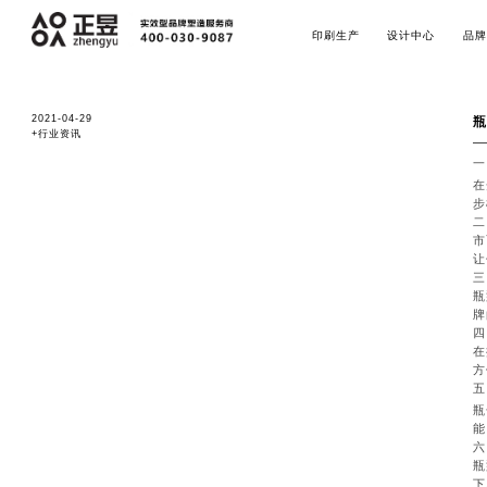
印刷生产
设计中心
品牌
2021-04-29
瓶
+行业资讯
一
在
步
二
市
让
三
瓶
牌
四
在
方
五
瓶
能
六
瓶
下