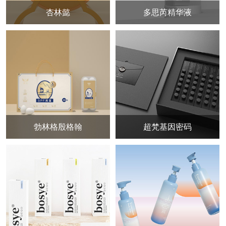
杏林懿
多思芮精华液
勃林格殷格翰
超梵基因密码