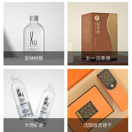
雷纳特斯
太一 沉香酒
大理矿泉
沈阳故宫饼干