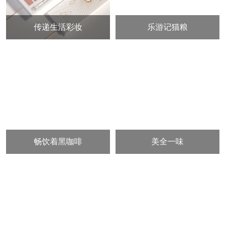
传递生活彩妆
乐游记猫粮
畅饮着黑咖啡
美全一味