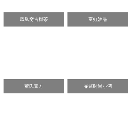
凤凰窝古树茶
富虹油品
董氏膏方
品酱时尚小酒