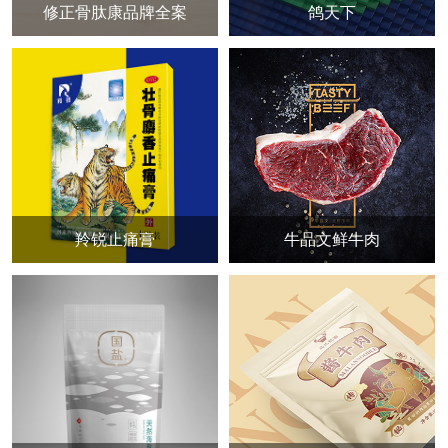
修正骨肽康品牌全案
鸽天下
羚锐止痛膏
牛品文鲜牛肉