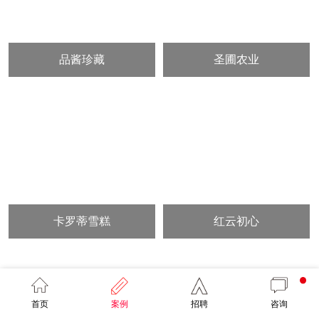
品酱珍藏
圣圃农业
卡罗蒂雪糕
红云初心
首页
案例
招聘
咨询