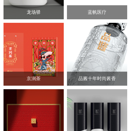
龙场驿
蓝帆医疗
京润茶
品酱十年时尚酱香