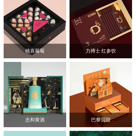
桃喜莓莓
力搏士 红参饮
忠和黄酒
巴黎贝甜