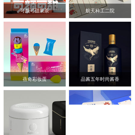
可颜可甜果茶
航天科工二院
蓓奇彩妆蛋
品酱五年时尚酱香