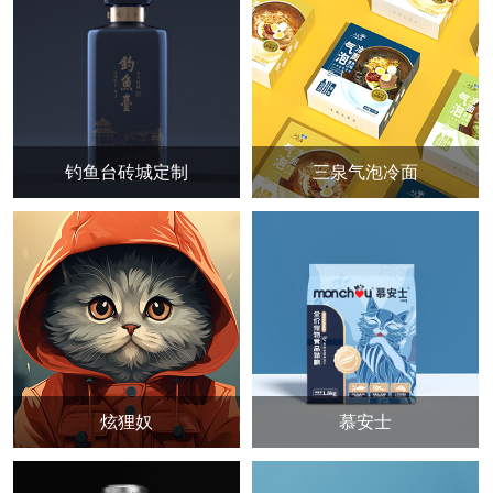
钓鱼台砖城定制
三泉气泡冷面
炫狸奴
慕安士