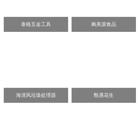
泰格五金工具
枫美源食品
海清风垃圾处理器
甄遇花生