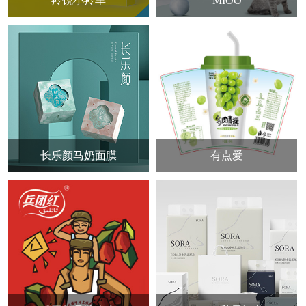
羚锐小羚羊
MIOO
长乐颜马奶面膜
有点爱