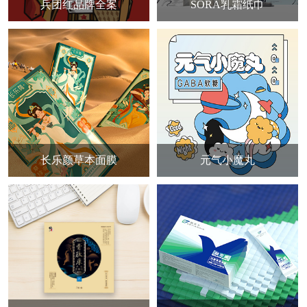
兵团红品牌全案
SORA乳霜纸巾
长乐颜草本面膜
元气小魔丸