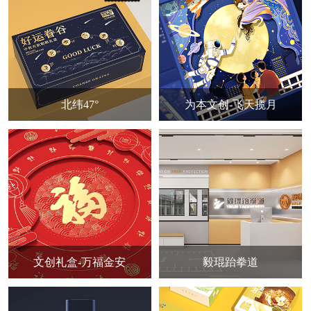
北纬47°
为本文创-飞天揽月
文创礼盒-万福金安
毅琨跆拳道