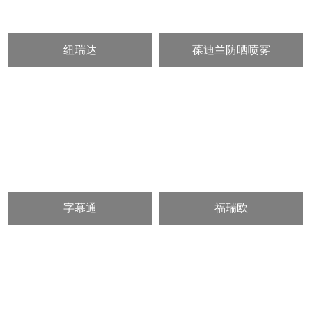
纽瑞达
葆迪兰防晒喷雾
字幕通
福瑞欧