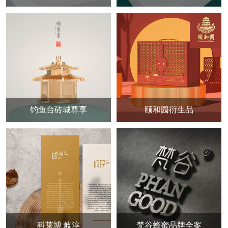
钓鱼台砖城尊享
颐和园衍生品
科莱博 岐淳
梵谷蜂蜜品牌全案