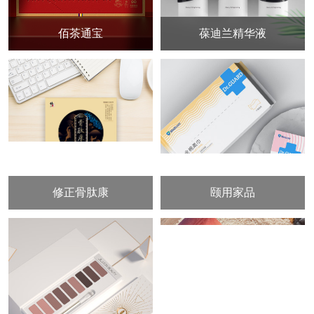
佰茶通宝
葆迪兰精华液
修正骨肽康
颐用家品