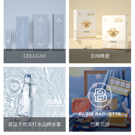
CELLGAS
京纯蜂蜜
苏适天然苏打水品牌全案
巴黎贝甜