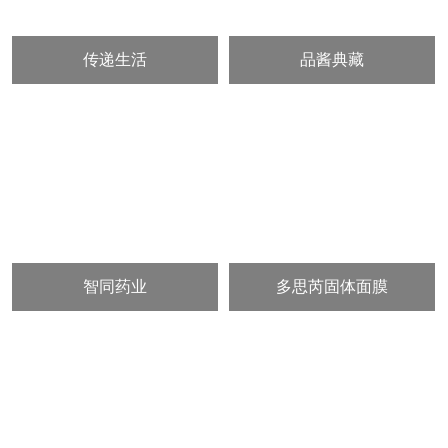
传递生活
品酱典藏
智同药业
多思芮固体面膜