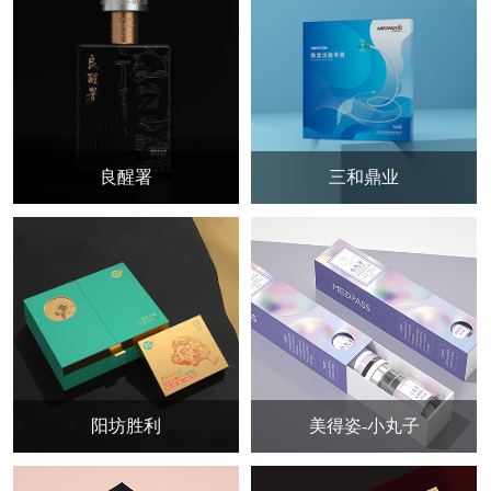
良醒署
三和鼎业
阳坊胜利
美得姿-小丸子