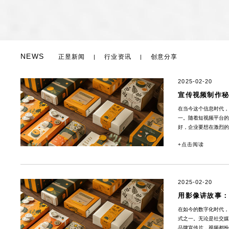
NEWS
正昱新闻
行业资讯
创意分享
|
|
2025-02-20
宣传视频制作
核心步骤
在当今这个信息时代
一。随着短视频平台
好，企业要想在激烈的市场竞
+点击阅读
2025-02-20
用影像讲故事
出
在如今的数字化时代
式之一。无论是社交
品牌宣传片，视频都扮演着至关