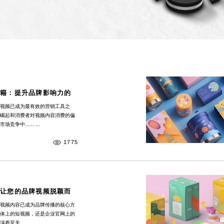
秘籍：提升品牌影响力的
，视频已成为最有效的营销工具之
的崛起和消费者对视频内容消费的偏
争中...... ...
1775
：让您的品牌视频脱颖而
，视频内容已成为品牌传播的核心方
媒体上的短视频，还是企业官网上的
...... ...