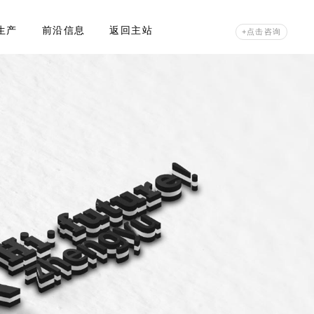
生产
前沿信息
返回主站
+点击咨询