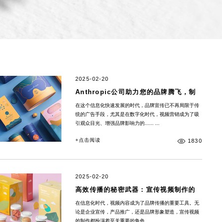
2025-02-20
Anthropic公司助力您的品牌腾飞，制
作顶级宣传视频
在这个信息化快速发展的时代，品牌宣传已不再局限于传
统的广告手段，尤其是在数字化时代，视频营销成为了吸
引观众目光、增强品牌影响力的...... ...
+点击阅读
1830
2025-02-20
高效传播的秘密武器：宣传视频制作的
五大关键
在信息化时代，视频内容成为了品牌传播的重要工具。无
论是企业宣传，产品推广，还是品牌形象塑造，宣传视频
的制作都扮演着至关重要的角色...... ...