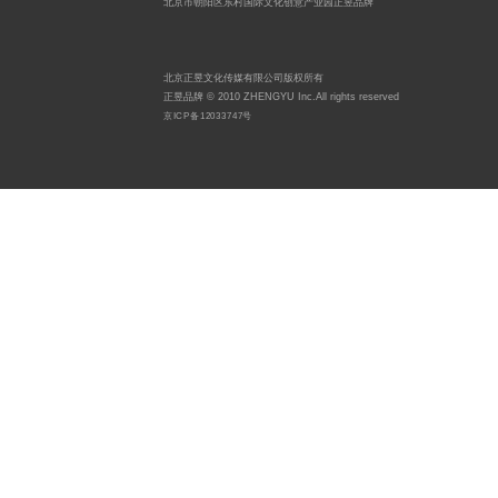
北京市朝阳区东村国际文化创意产业园正昱品牌
北京正昱文化传媒有限公司版权所有
正昱品牌 © 2010 ZHENGYU Inc.All rights reserved
京ICP备12033747号