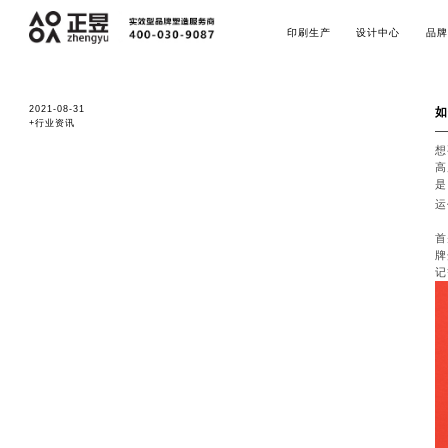
印刷生产
设计中心
品牌
2021-08-31
如
+行业资讯
想
高
是
运
首
牌
记