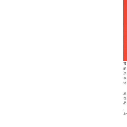
其
的
决
底
这
最
理
品
上