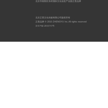
北京市朝阳区东村国际文化创意产业园正昱品牌
北京正昱文化传媒有限公司版权所有
正昱品牌 © 2010 ZHENGYU Inc.All rights reserved
京ICP备12033747号