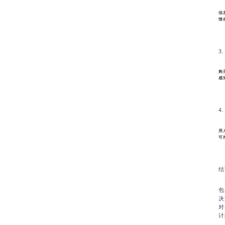
信
情
3
购
感
4
用
可
结
包
决
对
计