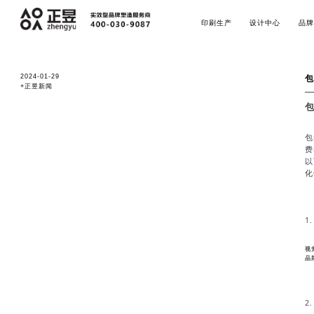
印刷生产
设计中心
品牌
2024-01-29
包
+正昱新闻
包
费
以
化
1
视
品
2