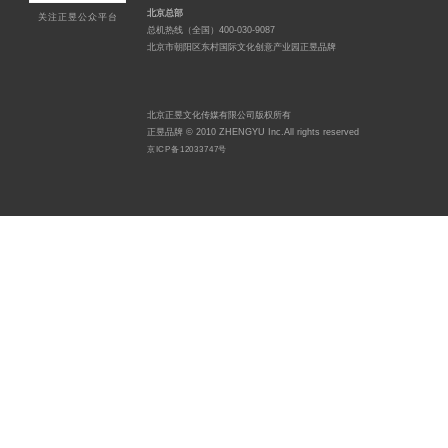
北京总部
关注正昱公众平台
总机热线（全国）400-030-9087
北京市朝阳区东村国际文化创意产业园正昱品牌
北京正昱文化传媒有限公司版权所有
正昱品牌 © 2010 ZHENGYU Inc.All rights reserved
京ICP备12033747号