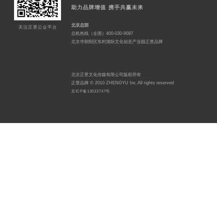
助力品牌增值 携手共赢未来
北京总部
关注正昱公众平台
总机热线（全国）400-030-9087
北京市朝阳区东村国际文化创意产业园正昱品牌
北京正昱文化传媒有限公司版权所有
正昱品牌 © 2010 ZHENGYU Inc.All rights reserved
京ICP备12033747号